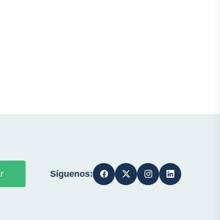
Síguenos:
r