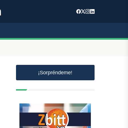
m
¡Sorpréndeme!