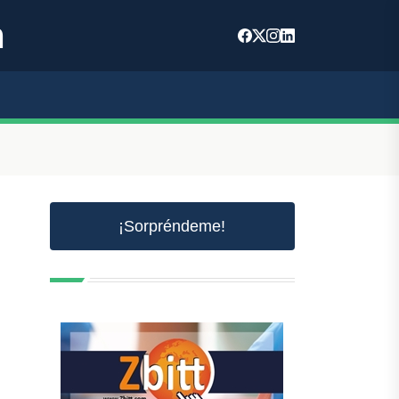
m
¡Sorpréndeme!